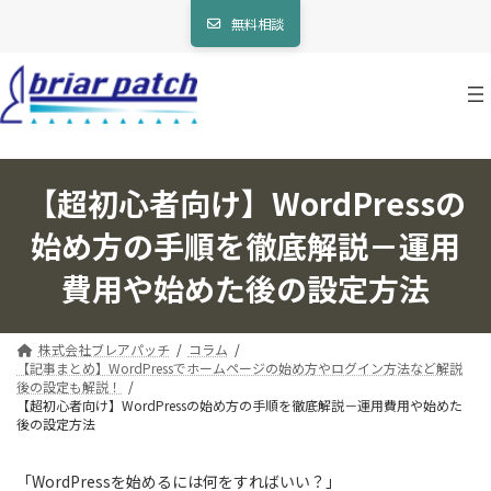
コ
ナ
無料相談
ン
ビ
テ
ゲ
ン
ー
ツ
シ
へ
ョ
ス
ン
キ
に
ッ
移
【超初心者向け】WordPressの
プ
動
始め方の手順を徹底解説－運用
費用や始めた後の設定方法
株式会社ブレアパッチ
コラム
【記事まとめ】WordPressでホームページの始め方やログイン方法など解説
後の設定も解説！
【超初心者向け】WordPressの始め方の手順を徹底解説－運用費用や始めた
後の設定方法
「WordPressを始めるには何をすればいい？」