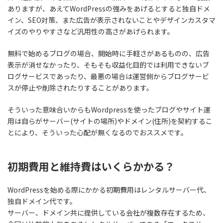
ありますが、あえて
WordPressの強み
をあげるとすると
独自ドメ
イン、SEO対策、また広告が表示されないことやデザインカスタマ
イズのやりやすさなど汎用性の高さ
があげられます。
無料で始めるブログの場合、開始時に手軽さがあるものの、広告
表示が消せなかったり、そもそも収益化目的では利用できないブ
ログサービスであったり、最悪の場合は運営側からブログサービ
スが停止や削除されたりすることがあります。
そういった意味合いからもWordpressを使ったブログやサイト運
用は自らがサーバー(サイトの場所)やドメイン(住所)を契約するこ
とにより、そういった心配が無くなるのでおススメです。
初期費用と維持費はいくらかかる？
WordPressを始める際にかかる
初期費用はレンタルサーバー代、
独自ドメイン代
です。
サーバー、ドメイン共に提供している会社が複数存在するため、