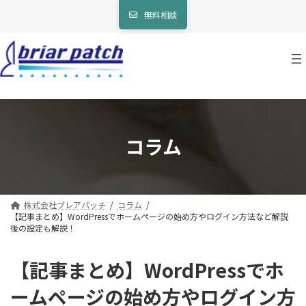
コ
ナ
無料相談
ン
ビ
テ
ゲ
ン
ー
ツ
シ
へ
ョ
ス
ン
キ
に
ッ
移
プ
動
コラム
株式会社ブレアパッチ
コラム
【記事まとめ】WordPressでホームページの始め方やログイン方法など解説
後の設定も解説！
【記事まとめ】WordPressでホ
ームページの始め方やログイン方