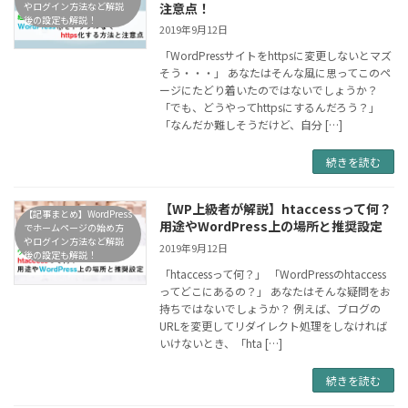
やログイン方法など解説
注意点！
後の設定も解説！
2019年9月12日
「WordPressサイトをhttpsに変更しないとマズ
そう・・・」 あなたはそんな風に思ってこのペ
ージにたどり着いたのではないでしょうか？
「でも、どうやってhttpsにするんだろう？」
「なんだか難しそうだけど、自分 […]
続きを読む
【WP上級者が解説】htaccessって何？
【記事まとめ】WordPress
用途やWordPress上の場所と推奨設定
でホームページの始め方
やログイン方法など解説
2019年9月12日
後の設定も解説！
「htaccessって何？」 「WordPressのhtaccess
ってどこにあるの？」 あなたはそんな疑問をお
持ちではないでしょうか？ 例えば、ブログの
URLを変更してリダイレクト処理をしなければ
いけないとき、「hta […]
続きを読む