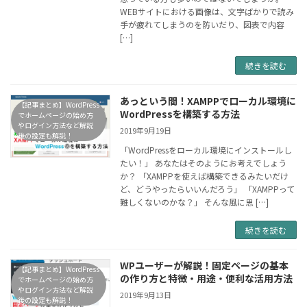
WEBサイトにおける画像は、文字ばかりで読み
手が疲れてしまうのを防いだり、図表で内容
[…]
続きを読む
あっという間！XAMPPでローカル環境に
【記事まとめ】WordPress
WordPressを構築する方法
でホームページの始め方
やログイン方法など解説
2019年9月19日
後の設定も解説！
「WordPressをローカル環境にインストールし
たい！」 あなたはそのようにお考えでしょう
か？ 「XAMPPを使えば構築できるみたいだけ
ど、どうやったらいいんだろう」 「XAMPPって
難しくないのかな？」 そんな風に思 […]
続きを読む
WPユーザーが解説！固定ページの基本
【記事まとめ】WordPress
の作り方と特徴・用途・便利な活用方法
でホームページの始め方
やログイン方法など解説
2019年9月13日
後の設定も解説！