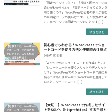
「固定ページって何？」 「投稿と固定ページの
違いがわからない」 「固定ページってどういう
時に使うの？」 WordPress初心者の多くが悩む
のが固定ページの使い方です。 そんな方のため
に、当ページでは固定ページのことをす […]
続きを読む
初心者でもわかる！WordPressでショ
【記事まとめ】WordPress
ートコードを使う方法と使用時の注意点
でホームページの始め方
やログイン方法など解説
2019年9月13日
後の設定も解説！
「WordPressでショートコードを作成したい」
「ショートコードを使うメリットやデメリット
は？」 WordPressでのショートコード作成にお
悩みではありませんか？ WordPressを運用して
いると、ショートコード […]
続きを読む
【大切！】WordPressで作成したサイ
【記事まとめ】WordPress
トをSSL化（http→https）する手順と
でホームページの始め方