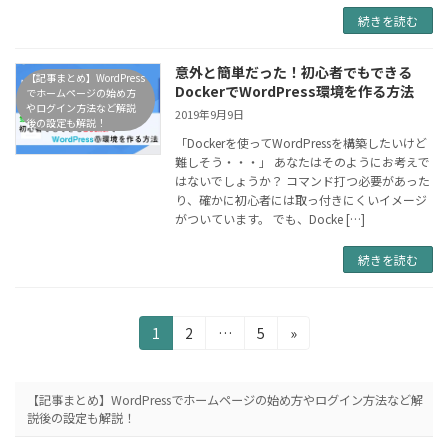
続きを読む
意外と簡単だった！初心者でもできる
【記事まとめ】WordPress
DockerでWordPress環境を作る方法
でホームページの始め方
やログイン方法など解説
2019年9月9日
後の設定も解説！
「Dockerを使ってWordPressを構築したいけど
難しそう・・・」 あなたはそのようにお考えで
はないでしょうか？ コマンド打つ必要があった
り、確かに初心者には取っ付きにくいイメージ
がついています。 でも、Docke […]
続きを読む
投
固
固
固
1
2
…
5
»
定
定
定
稿
ペ
ペ
ペ
ナ
ー
ー
ー
【記事まとめ】WordPressでホームページの始め方やログイン方法など解
ジ
ジ
ジ
説後の設定も解説！
ビ