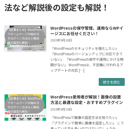
法など解説後の設定も解説！
WordPressの保守管理、運用ならWPイ
【記事まとめ】WordPress
ージスにお任せください！
でホームページの始め方
やログイン方法など解説
2020年9月18日
後の設定も解説！
「WordPressのセキュリティを強化したい」
「WordPressのバージョンアップに対応できて
いない」 「WordPressの保守や運用にかける時
間がない」 WordPressは、不定期に行われるア
ップデートの対応 […]
続きを読む
WordPress愛用者が解説！画像の設置
【記事まとめ】WordPress
方法と最適な設定・おすすめプラグイン
でホームページの始め方
やログイン方法など解説
2019年9月19日
後の設定も解説！
「WordPressで画像の設定方法を知りたい」
「プラグインで簡単に画像を設定したい」 こう
思っている方も多いのではないでしょうか。