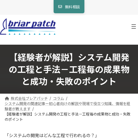
コ
ナ
無料相談
ン
ビ
テ
ゲ
ン
ー
ツ
シ
へ
ョ
ス
ン
キ
に
ッ
移
【経験者が解説】システム開発
プ
動
の工程と手法－工程毎の成果物
と成功・失敗のポイント
株式会社ブレアパッチ
コラム
システム開発の関連記事ー初心者向けの解説や現場で役立つ知識、情報を経
験者が教えます
【経験者が解説】システム開発の工程と手法－工程毎の成果物と成功・失敗
のポイント
「システムの開発はどんな工程で行われるの？」