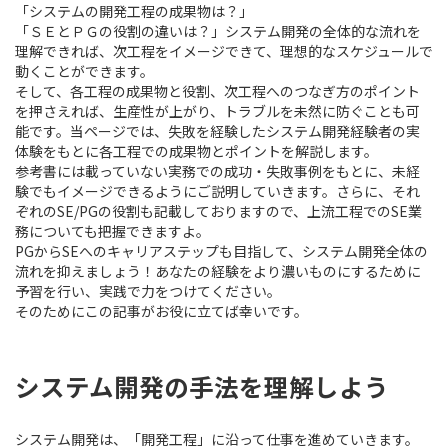
「システムの開発工程の成果物は？」
「ＳＥとＰＧの役割の違いは？」システム開発の全体的な流れを
理解できれば、次工程をイメージできて、理想的なスケジュールで
動くことができます。
そして、
各工程の成果物と役割、次工程へのつなぎ方のポイント
を押さえれば、生産性が上がり、トラブルを未然に防ぐことも可
能
です。当ページでは、
失敗を経験したシステム開発経験者の実
体験をもとに各工程での成果物とポイントを解説
します。
参考書には載っていない実務での成功・失敗事例をもとに、未経
験でもイメージできるようにご説明していきます。さらに、それ
ぞれのSE/PGの役割も記載しておりますので、上流工程でのSE業
務についても把握できますよ。
PGからSEへのキャリアステップも目指して、システム開発全体の
流れを抑えましょう！あなたの経験をより濃いものにするために
予習を行い、実践で力をつけてください。
そのためにこの記事がお役に立てば幸いです。
システム開発の手法を理解しよう
システム開発は、「開発工程」に沿って仕事を進めていきます。