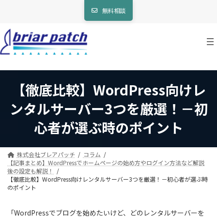
コ
ナ
無料相談
ン
ビ
テ
ゲ
ン
ー
ツ
シ
へ
ョ
ス
ン
キ
に
ッ
移
【徹底比較】WordPress向けレ
プ
動
ンタルサーバー3つを厳選！－初
心者が選ぶ時のポイント
株式会社ブレアパッチ
コラム
【記事まとめ】WordPressでホームページの始め方やログイン方法など解説
後の設定も解説！
【徹底比較】WordPress向けレンタルサーバー3つを厳選！－初心者が選ぶ時
のポイント
「WordPressでブログを始めたいけど、どのレンタルサーバーを