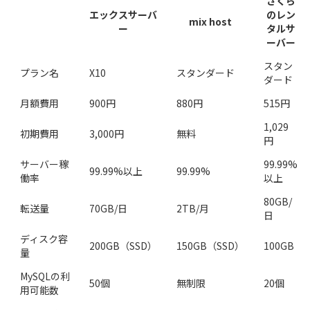
さくら
エックスサーバ
のレン
mix host
ー
タルサ
ーバー
スタン
プラン名
X10
スタンダード
ダード
月額費用
900円
880円
515円
1,029
初期費用
3,000円
無料
円
サーバー稼
99.99%
99.99%以上
99.99%
働率
以上
80GB/
転送量
70GB/日
2TB/月
日
ディスク容
200GB（SSD）
150GB（SSD）
100GB
量
MySQLの利
50個
無制限
20個
用可能数