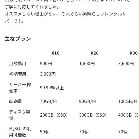
丁寧に対応してくれました。
オススメしない理由がない、それぐらい素晴らしいレンタルサー
バーです。
主なプラン
X10
X20
X30
月額費用
900円
1,800円
3,600円
初期費用
3,000円
サーバー稼
99.99%以上
働率
転送量
70GB/日
90GB/日
100GB/日
ディスク容
200GB（SSD）
300GB（SSD）
400GB（
量
MySQLの利
50個
70個
70個
用可能数