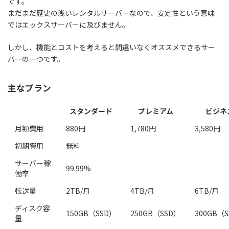
です。
まだまだ歴史の浅いレンタルサーバーなので、
安定性という意味
ではエックスサーバーに及びません。
しかし、機能とコストを考えると間違いなくオススメできるサー
バーの一つです。
主なプラン
スタンダード
プレミアム
ビジネ
月額費用
880円
1,780円
3,580円
初期費用
無料
サーバー稼
99.99%
働率
転送量
2TB/月
4TB/月
6TB/月
ディスク容
150GB（SSD）
250GB（SSD）
300GB（
量