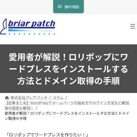
コ
ナ
無料相談
ン
ビ
テ
ゲ
ン
ー
ツ
シ
へ
ョ
ス
ン
キ
に
ッ
移
愛用者が解説！ロリポップにワ
プ
動
ードプレスをインストールする
方法とドメイン取得の手順
株式会社ブレアパッチ
コラム
【記事まとめ】WordPressでホームページの始め方やログイン方法など解説
後の設定も解説！
愛用者が解説！ロリポップにワードプレスをインストールする方法とドメイ
ン取得の手順
「ロリポップでワードプレスを作りたい！」