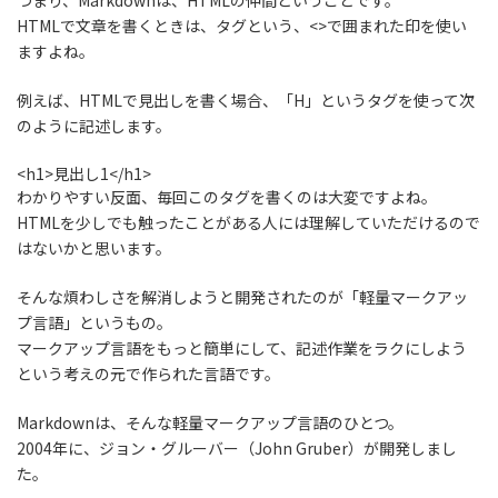
つまり、Markdownは、HTMLの仲間
ということです。
HTMLで文章を書くときは、タグという、<>で囲まれた印を使い
ますよね。
例えば、HTMLで見出しを書く場合、「H」というタグを使って次
のように記述します。
<h1>見出し1</h1>
わかりやすい反面、
毎回このタグを書くのは大変
ですよね。
HTMLを少しでも触ったことがある人には理解していただけるので
はないかと思います。
そんな煩わしさを解消しようと開発されたのが「軽量マークアッ
プ言語」というもの。
マークアップ言語をもっと簡単にして、記述作業をラクにしよう
という考えの元で作られた言語です。
Markdownは、そんな軽量マークアップ言語のひとつ。
2004年に、ジョン・グルーバー（John Gruber）が開発しまし
た。