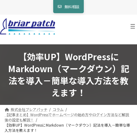
コ
ナ
無料相談
ン
ビ
テ
ゲ
ン
ー
ツ
シ
へ
ョ
ス
ン
キ
に
ッ
移
【効率UP】WordPressに
プ
動
Markdown（マークダウン）記
法を導入－簡単な導入方法を教
えます！
株式会社ブレアパッチ
コラム
【記事まとめ】WordPressでホームページの始め方やログイン方法など解説
後の設定も解説！
【効率UP】WordPressにMarkdown（マークダウン）記法を導入－簡単な導
入方法を教えます！