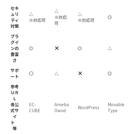
セキ
△
ュリ
△
△
※対応
◎
ティ
※対応可
※対応可
可
対策
プラ
グイ
ンの
◎
◎
△
豊富
さ
サポ
〇
△
◎
ート
参考
ＵＲ
Ｌ
各公
EC-
Ameba
Movable
WordPress
式サ
CUBE
Ownd
Type
イ
ト
等