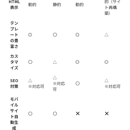
HTML
的（サイ
動的
静的
動的
表示
ト再構
築）
テン
プレ
ート
◎
〇
◎
△
の豊
富さ
カス
タマ
〇
△
◎
◎
イズ
△
SEO
△
△
※対応
〇
対策
※対応可
※対応可
可
モバ
イル
サイ
〇
〇
ト自
動生
成