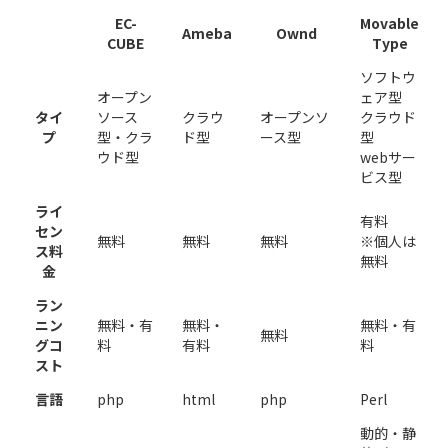
EC-
Movable
Ameba
Ownd
CUBE
Type
ソフトウ
オープン
ェア型
タイ
ソース
クラウ
オープンソ
クラウド
プ
型・クラ
ド型
ース型
型
ウド型
webサー
ビス型
ライ
有料
セン
無料
無料
無料
※個人は
ス料
無料
金
ラン
ニン
無料・有
無料・
無料・有
無料
グコ
料
有料
料
スト
言語
php
html
php
Perl
動的・静