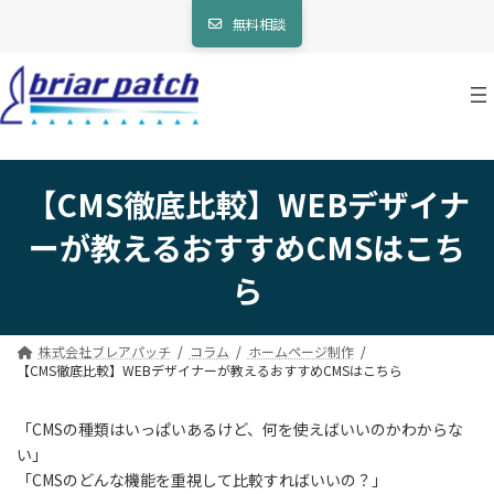
コ
ナ
無料相談
ン
ビ
テ
ゲ
ン
ー
ツ
シ
へ
ョ
ス
ン
キ
に
ッ
移
【CMS徹底比較】WEBデザイナ
プ
動
ーが教えるおすすめCMSはこち
ら
株式会社ブレアパッチ
コラム
ホームページ制作
【CMS徹底比較】WEBデザイナーが教えるおすすめCMSはこちら
「CMSの種類はいっぱいあるけど、何を使えばいいのかわからな
い」
「CMSのどんな機能を重視して比較すればいいの？」