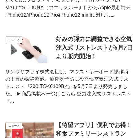
するCCCフロンティア株式会社は、自社ブランドの
MAELYS LOUNA（マエリスルーナ）からApple最新端末
iPhone12/iPhone12 Pro/iPhone12 miniに対応し...
好みの弾力に調整できる空気
ニュース
注入式リストレストが5月7日
より販売開始！
サンワサプライ株式会社は、マウス・キーボード操作時
の手首の疲労軽減、腱鞘炎予防に役立つ空気注入式リス
トレスト『200-TOK0109BK』を5月7日より発売しまし
た。 ▶商品掲載ページはこちら 空気注入式リストレスト
『...
【待望アプリ】便利でお得！
ニュース
和食ファミリーレストラン