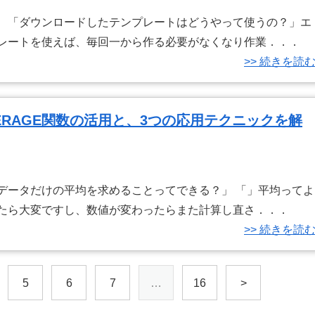
」 「ダウンロードしたテンプレートはどうやって使うの？」エ
プレートを使えば、毎回一から作る必要がなくなり作業．．．
>> 続きを読
RAGE関数の活用と、3つの応用テクニックを解
データだけの平均を求めることってできる？」 「」平均ってよ
いたら大変ですし、数値が変わったらまた計算し直さ．．．
>> 続きを読
5
6
7
…
16
>