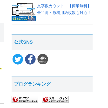
文字数カウント－【簡単無料】
全半角・原稿用紙枚数も対応！
公式SNS
し
ブログランキング
利